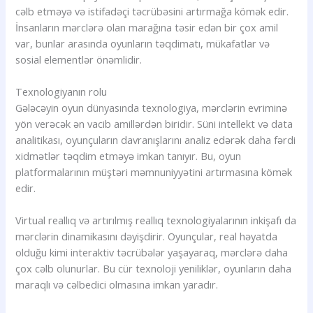
cəlb etməyə və istifadəçi təcrübəsini artırmağa kömək edir.
İnsanların mərclərə olan marağına təsir edən bir çox amil
var, bunlar arasında oyunların təqdimatı, mükafatlar və
sosial elementlər önəmlidir.
Texnologiyanın rolu
Gələcəyin oyun dünyasında texnologiya, mərclərin evriminə
yön verəcək ən vacib amillərdən biridir. Süni intellekt və data
analitikası, oyunçuların davranışlarını analiz edərək daha fərdi
xidmətlər təqdim etməyə imkan tanıyır. Bu, oyun
platformalarının müştəri məmnuniyyətini artırmasına kömək
edir.
Virtual reallıq və artırılmış reallıq texnologiyalarının inkişafı da
mərclərin dinamikasını dəyişdirir. Oyunçular, real həyatda
olduğu kimi interaktiv təcrübələr yaşayaraq, mərclərə daha
çox cəlb olunurlar. Bu cür texnoloji yeniliklər, oyunların daha
maraqlı və cəlbedici olmasına imkan yaradır.