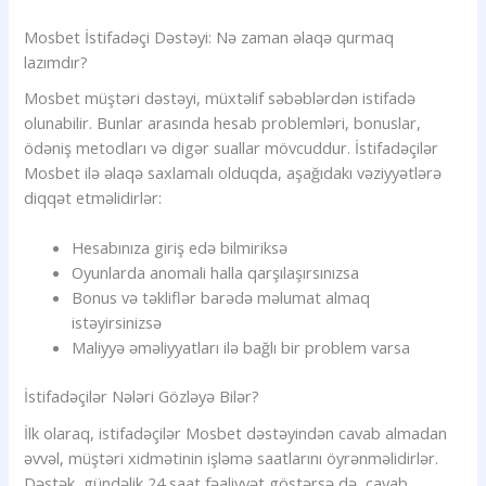
Mosbet İstifadəçi Dəstəyi: Nə zaman əlaqə qurmaq
lazımdır?
Mosbet müştəri dəstəyi, müxtəlif səbəblərdən istifadə
olunabilir. Bunlar arasında hesab problemləri, bonuslar,
ödəniş metodları və digər suallar mövcuddur. İstifadəçilər
Mosbet ilə əlaqə saxlamalı olduqda, aşağıdakı vəziyyətlərə
diqqət etməlidirlər:
Hesabınıza giriş edə bilmiriksə
Oyunlarda anomali halla qarşılaşırsınızsa
Bonus və təkliflər barədə məlumat almaq
istəyirsinizsə
Maliyyə əməliyyatları ilə bağlı bir problem varsa
İstifadəçilər Nələri Gözləyə Bilər?
İlk olaraq, istifadəçilər Mosbet dəstəyindən cavab almadan
əvvəl, müştəri xidmətinin işləmə saatlarını öyrənməlidirlər.
Dəstək, gündəlik 24 saat fəaliyyət göstərsə də, cavab