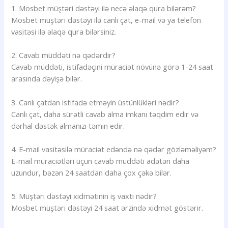
1. Mosbet müştəri dəstəyi ilə necə əlaqə qura bilərəm?
Mosbet müştəri dəstəyi ilə canlı çat, e-mail və ya telefon
vasitəsi ilə əlaqə qura bilərsiniz.
2. Cavab müddəti nə qədərdir?
Cavab müddəti, istifadəçini müraciət növünə görə 1-24 saat
arasında dəyişə bilər.
3. Canlı çatdan istifadə etməyin üstünlükləri nədir?
Canlı çat, daha sürətli cavab alma imkanı təqdim edir və
dərhal dəstək almanızı təmin edir.
4. E-mail vasitəsilə müraciət edəndə nə qədər gözləməliyəm?
E-mail müraciətləri üçün cavab müddəti adətən daha
uzundur, bəzən 24 saatdan daha çox çəkə bilər.
5. Müştəri dəstəyi xidmətinin iş vaxtı nədir?
Mosbet müştəri dəstəyi 24 saat ərzində xidmət göstərir.