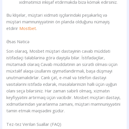
xidmətimizi inkişaf etdirməkdə bizə kömək edirsiniz.
Bu klişelər, müştəri xidməti işçilərindəki peşəkarlıq və
müştəri məmnuniyyətinin ön planda olduğunu nümayiş
etdirir
Mostbet
.
Əsas Nəticə
Son olaraq, Mosbet müştəri dəstəyinin cavab müddəti
istifadəçi tələblərinə görə dəyişilə bilər. İstifadəçilər,
mütəmadi olaraq Cavab müddətinin ən sürətli olması üçün
müxtəlif əlaqə üsullarını qiymətləndirməli, başa düşməyi
unutmamalıdırlar. Canlı çat, e-mail və telefon dəstəyi
vasitələrini istifadə edərək, məsələlərinizin həlli üçün uyğun
olanı seçə bilərsiniz. Hər zaman səbirli olmaq, xizmatın
keyfiyyətini artırmaq üçün vacibdir. Mosbet müştəri dəstəyi,
xidmətlərindən yararlanma zamanı, müştəri məmnuniyyətini
təmin etmək məqsədini güdür.
Tez-tez Verilən Suallar (FAQ)