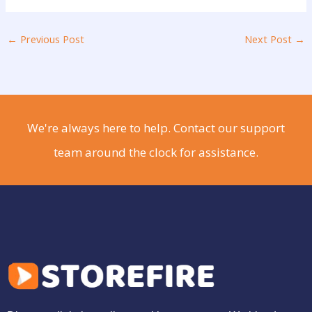
←
Previous Post
Next Post
→
We're always here to help. Contact our support
team around the clock for assistance.