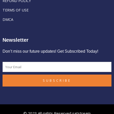
REFUND POLICY
TERMS OF USE
DMCA
Newsletter
Don’t miss our future updates! Get Subscribed Today!
Email
SUBSCRIBE
© 2023 All rights Reserved satstream