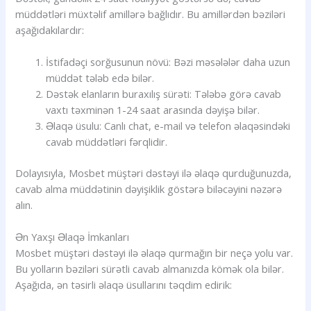
müddətləri müxtəlif amillərə bağlıdır. Bu amillərdən bəziləri
aşağıdakılardır:
İstifadəçi sorğusunun növü: Bəzi məsələlər daha uzun
müddət tələb edə bilər.
Dəstək elanların buraxılış sürəti: Tələbə görə cavab
vaxtı təxminən 1-24 saat arasında dəyişə bilər.
Əlaqə üsulu: Canlı chat, e-mail və telefon əlaqəsindəki
cavab müddətləri fərqlidir.
Dolayısıyla, Mosbet müştəri dəstəyi ilə əlaqə qurduğunuzda,
cavab alma müddətinin dəyişiklik göstərə biləcəyini nəzərə
alın.
Ən Yaxşı Əlaqə İmkanları
Mosbet müştəri dəstəyi ilə əlaqə qurmağın bir neçə yolu var.
Bu yolların bəziləri sürətli cavab almanızda kömək ola bilər.
Aşağıda, ən təsirli əlaqə üsullarını təqdim edirik: